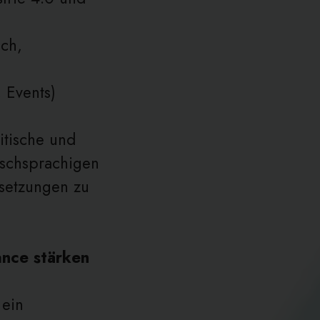
ech,
 Events)
itische und
ischsprachigen
setzungen zu
ance stärken
 ein