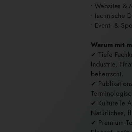
• Websites &
• technische D
• Event‑ & Sp
Warum mit mi
✔ Tiefe Fach
Industrie, Fin
beherrscht.
✔ Publikation
Terminologisch
✔ Kulturelle 
Natürliches, f
✔ Premium‑To