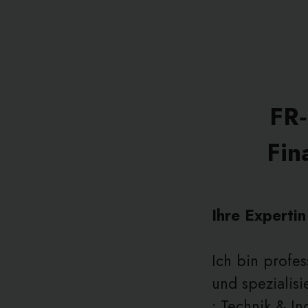
FR‑
Fin
Ihre Experti
Ich bin profe
und spezialisi
• Technik & In