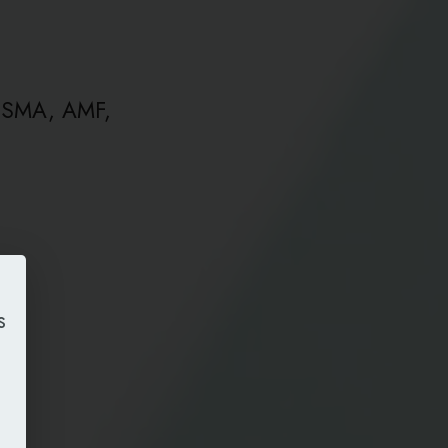
 ESMA, AMF,
s