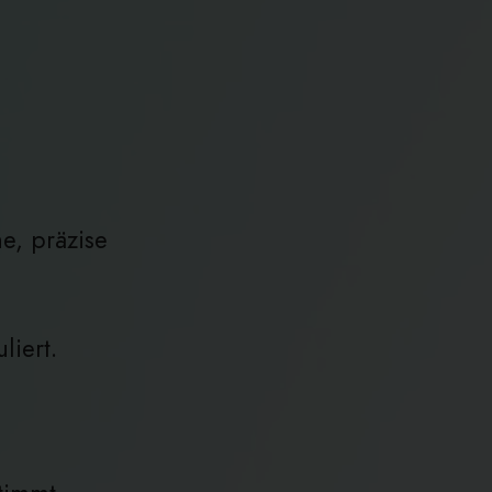
e, präzise
liert.