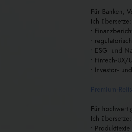
Für Banken, V
Ich übersetze:
• Finanzberich
• regulatoris
• ESG‑ und Na
• Fintech‑UX/U
• Investor‑ u
Premium‑Reits
Für hochwerti
Ich übersetze:
• Produkttexte