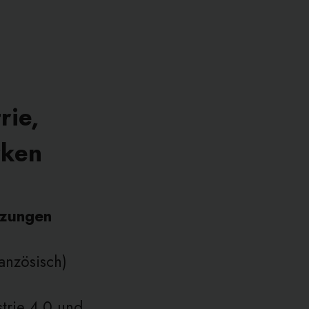
rie,
rken
tzungen
anzösisch)
strie 4.0 und