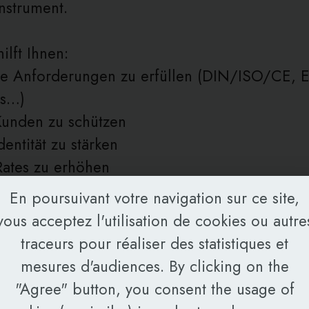
Instrument.
ilft Ihnen:
che Anforderungen zu erfüllen (DIN/ISO/CE,
Ps…)
Kunden zu schützen
dentität zu stärken
Rates zu erhöhen
prachige Märkte erfolgreich zu erschließen
En poursuivant votre navigation sur ce site,
vous acceptez l'utilisation de cookies ou autre
äzise, konsistente, terminologisch korrekte und
traceurs pour réaliser des statistiques et
eife Übersetzungen.
mesures d'audiences. By clicking on the
"Agree" button, you consent the usage of